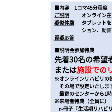
■内容
1コマ45分程度
ご説明
オンライン在
疑似体験
タブレットを
ション、動画
質疑応答
■説明会参加特典
先着30名の希望
または
施設での
※オンラインリハビリの
その場で設定いたしま
最寄のセンターから1
※来場者特典（全員に）
▻冊子『生活期リハビ