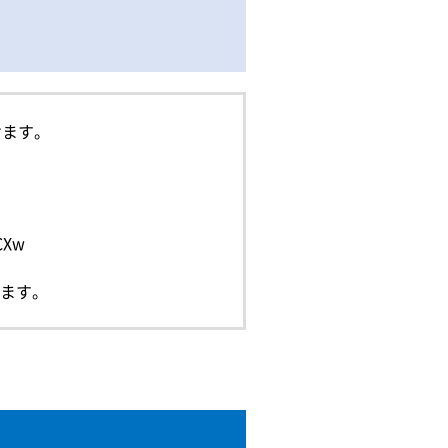
けます。
）
CXw
ます。